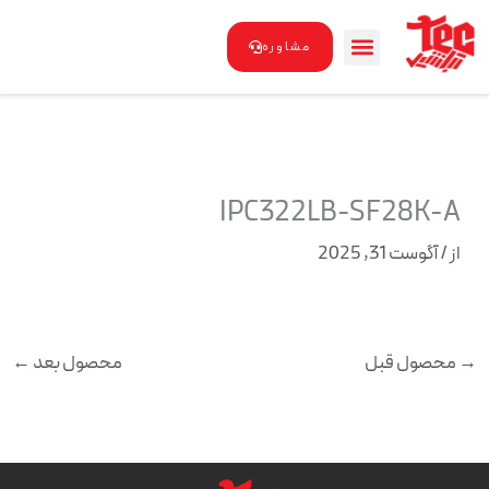
رش
ه
مشاوره
حتوا
IPC322LB-SF28K-A
از
/
آگوست 31, 2025
→
محصول قبل
محصول بعد
←