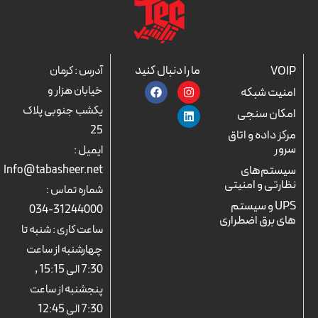
ما را دنبال کنید
VOIP
آدرس : کرمان
F
L
I
خیابان هزار و
امنیت شبکه
a
n
i
c
n
s
یکشب جنوبی پلاک
امکان سنجی
e
k
t
25
b
a
e
مرکز داده و اتاق
o
d
g
سرور
ایمیل :
o
r
i
k
n
a
سیستم‌های
Info@tabasheer.net
m
نظارتی و امنیتی
شماره تماس :
UPS و سیستم
31244000-034
های برق اضطراری
ساعت کاری : شنبه تا
چهارشنبه از ساعت
7:30 الی 15:15 ,
پنجشنبه از ساعت
7:30 الی 12:45