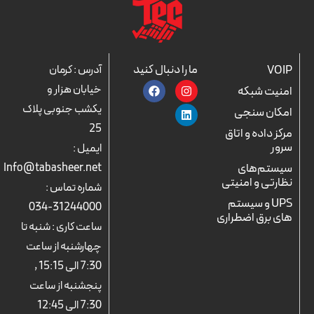
ما را دنبال کنید
VOIP
آدرس : کرمان
F
L
I
خیابان هزار و
امنیت شبکه
a
n
i
c
n
s
یکشب جنوبی پلاک
امکان سنجی
e
k
t
25
b
a
e
مرکز داده و اتاق
o
d
g
سرور
ایمیل :
o
r
i
k
n
a
سیستم‌های
Info@tabasheer.net
m
نظارتی و امنیتی
شماره تماس :
UPS و سیستم
31244000-034
های برق اضطراری
ساعت کاری : شنبه تا
چهارشنبه از ساعت
7:30 الی 15:15 ,
پنجشنبه از ساعت
7:30 الی 12:45