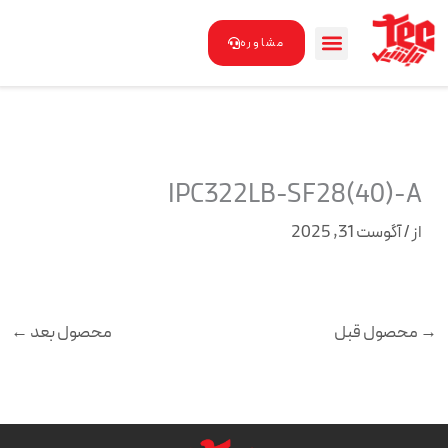
رش
ه
مشاوره
حتوا
IPC322LB-SF28(40)-A
از
/
آگوست 31, 2025
→
محصول قبل
محصول بعد
←