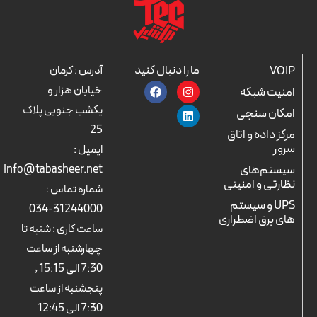
ما را دنبال کنید
VOIP
آدرس : کرمان
F
L
I
خیابان هزار و
امنیت شبکه
a
n
i
c
n
s
یکشب جنوبی پلاک
امکان سنجی
e
k
t
25
b
a
e
مرکز داده و اتاق
o
d
g
سرور
ایمیل :
o
r
i
k
n
a
سیستم‌های
Info@tabasheer.net
m
نظارتی و امنیتی
شماره تماس :
UPS و سیستم
31244000-034
های برق اضطراری
ساعت کاری : شنبه تا
چهارشنبه از ساعت
7:30 الی 15:15 ,
پنجشنبه از ساعت
7:30 الی 12:45