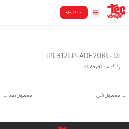
رش
ه
مشاوره
حتوا
IPC312LP-ADF20KC-DL
از
/
آگوست 31, 2025
→
محصول قبل
محصول بعد
←