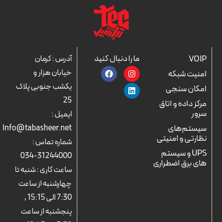
ما را دنبال کنید
VOIP
آدرس : کرمان
F
L
I
خیابان هزار و
امنیت شبکه
a
n
i
c
n
s
یکشب جنوبی پلاک
امکان سنجی
e
k
t
25
b
a
e
مرکز داده و اتاق
o
d
g
سرور
ایمیل :
o
r
i
k
n
a
سیستم‌های
Info@tabasheer.net
m
نظارتی و امنیتی
شماره تماس :
UPS و سیستم
31244000-034
های برق اضطراری
ساعت کاری : شنبه تا
چهارشنبه از ساعت
7:30 الی 15:15 ,
پنجشنبه از ساعت