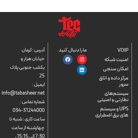
ما را دنبال کنید
VOIP
آدرس : کرمان
F
L
I
خیابان هزار و
امنیت شبکه
a
n
i
c
n
s
یکشب جنوبی پلاک
امکان سنجی
e
k
t
25
b
a
e
مرکز داده و اتاق
o
d
g
سرور
ایمیل :
o
r
i
k
n
a
سیستم‌های
Info@tabasheer.net
m
نظارتی و امنیتی
شماره تماس :
UPS و سیستم
31244000-034
های برق اضطراری
ساعت کاری : شنبه تا
چهارشنبه از ساعت
7:30 الی 15:15 ,