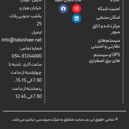
ما را دنبال کنید
VOIP
آدرس : کرمان
F
L
I
خیابان هزار و
امنیت شبکه
a
n
i
c
n
s
یکشب جنوبی پلاک
امکان سنجی
e
k
t
25
b
a
e
مرکز داده و اتاق
o
d
g
سرور
ایمیل :
o
r
i
k
n
a
سیستم‌های
Info@tabasheer.net
m
نظارتی و امنیتی
شماره تماس :
UPS و سیستم
31244000-034
های برق اضطراری
ساعت کاری : شنبه تا
چهارشنبه از ساعت
7:30 الی 15:15 ,
پنجشنبه از ساعت
7:30 الی 12:45
© تمامی حقوق این وب‌سایت متعلق به شرکت مهندسی تباشیر می‌باشد.