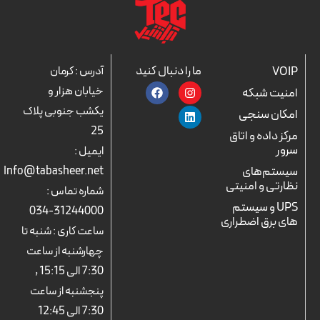
ما را دنبال کنید
VOIP
آدرس : کرمان
F
L
I
خیابان هزار و
امنیت شبکه
a
n
i
c
n
s
یکشب جنوبی پلاک
امکان سنجی
e
k
t
25
b
a
e
مرکز داده و اتاق
o
d
g
سرور
ایمیل :
o
r
i
k
n
a
سیستم‌های
Info@tabasheer.net
m
نظارتی و امنیتی
شماره تماس :
UPS و سیستم
31244000-034
های برق اضطراری
ساعت کاری : شنبه تا
چهارشنبه از ساعت
7:30 الی 15:15 ,
پنجشنبه از ساعت
7:30 الی 12:45