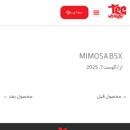
رش
ه
مشاوره
حتوا
MIMOSA B5X
از
/
آگوست 7, 2025
→
محصول قبل
محصول بعد
←