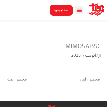
رش
ه
مشاوره
حتوا
MIMOSA B5C
از
/
آگوست 7, 2025
→
محصول قبل
محصول بعد
←