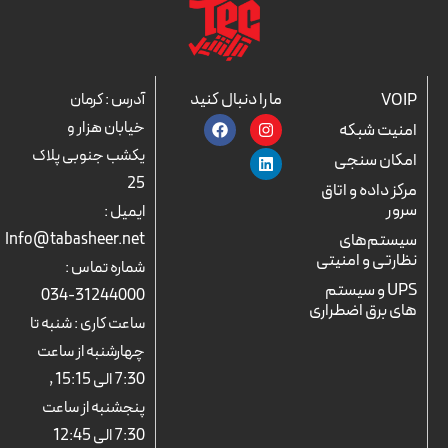
ما را دنبال کنید
VOIP
آدرس : کرمان
F
L
I
خیابان هزار و
امنیت شبکه
a
n
i
c
n
s
یکشب جنوبی پلاک
امکان سنجی
e
k
t
25
b
a
e
مرکز داده و اتاق
o
d
g
سرور
ایمیل :
o
r
i
k
n
a
سیستم‌های
Info@tabasheer.net
m
نظارتی و امنیتی
شماره تماس :
UPS و سیستم
31244000-034
های برق اضطراری
ساعت کاری : شنبه تا
چهارشنبه از ساعت
7:30 الی 15:15 ,
پنجشنبه از ساعت
7:30 الی 12:45