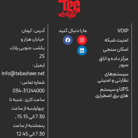
ما را دنبال کنید
VOIP
آدرس : کرمان
F
L
I
خیابان هزار و
امنیت شبکه
a
n
i
c
n
s
یکشب جنوبی پلاک
امکان سنجی
e
k
t
25
b
a
e
مرکز داده و اتاق
o
d
g
سرور
ایمیل :
o
r
i
k
n
a
سیستم‌های
Info@tabasheer.net
m
نظارتی و امنیتی
شماره تماس :
UPS و سیستم
31244000-034
های برق اضطراری
ساعت کاری : شنبه تا
چهارشنبه از ساعت
7:30 الی 15:15 ,
پنجشنبه از ساعت
7:30 الی 12:45