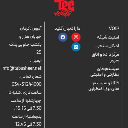
ما را دنبال کنید
VOIP
آدرس : کرمان
F
L
I
خیابان هزار و
امنیت شبکه
a
n
i
c
n
s
یکشب جنوبی پلاک
امکان سنجی
e
k
t
25
b
a
e
مرکز داده و اتاق
o
d
g
سرور
ایمیل :
o
r
i
k
n
a
سیستم‌های
Info@tabasheer.net
m
نظارتی و امنیتی
شماره تماس :
UPS و سیستم
31244000-034
های برق اضطراری
ساعت کاری : شنبه تا
چهارشنبه از ساعت
7:30 الی 15:15 ,
پنجشنبه از ساعت
7:30 الی 12:45