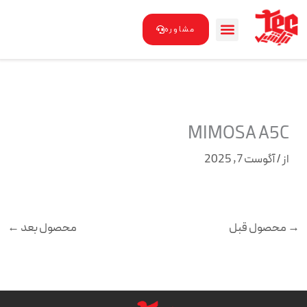
رش
ه
مشاوره
حتوا
MIMOSA A5C
از
/
آگوست 7, 2025
→
محصول قبل
محصول بعد
←