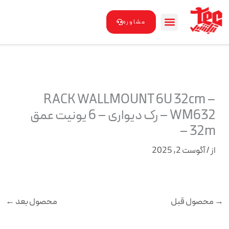
رش
ه
مشاوره
حتوا
RACK WALLMOUNT 6U 32cm –
WM632 – رک دیواری – 6 یونیت عمق
32m –
از
/
آگوست 2, 2025
→
محصول قبل
محصول بعد
←