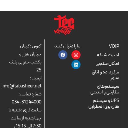
ما را دنبال کنید
VOIP
آدرس : کرمان
F
L
I
خیابان هزار و
امنیت شبکه
a
n
i
c
n
s
یکشب جنوبی پلاک
امکان سنجی
e
k
t
25
b
a
e
مرکز داده و اتاق
o
d
g
سرور
ایمیل :
o
r
i
k
n
a
سیستم‌های
Info@tabasheer.net
m
نظارتی و امنیتی
شماره تماس :
UPS و سیستم
31244000-034
های برق اضطراری
ساعت کاری : شنبه تا
چهارشنبه از ساعت
7:30 الی 15:15 ,