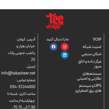
ما را دنبال کنید
VOIP
آدرس : کرمان
F
L
I
خیابان هزار و
امنیت شبکه
a
n
i
c
n
s
یکشب جنوبی پلاک
امکان سنجی
e
k
t
25
b
a
e
مرکز داده و اتاق
o
d
g
سرور
ایمیل :
o
r
i
k
n
a
سیستم‌های
Info@tabasheer.net
m
نظارتی و امنیتی
شماره تماس :
UPS و سیستم
31244000-034
های برق اضطراری
ساعت کاری : شنبه تا
چهارشنبه از ساعت
7:30 الی 15:15 ,