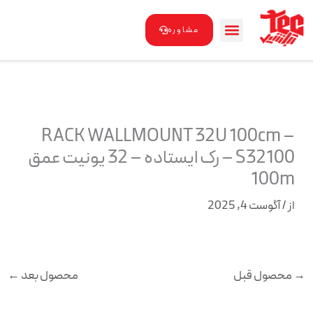
رش
ه
مشاوره
حتوا
RACK WALLMOUNT 32U 100cm –
S32100 – رک ایستاده – 32 یونیت عمق
100m
از
/
آگوست 4, 2025
→
محصول قبل
محصول بعد
←