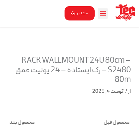
رش
ه
مشاوره
حتوا
RACK WALLMOUNT 24U 80cm –
S2480 – رک ایستاده – 24 یونیت عمق
80m
از
/
آگوست 4, 2025
→
محصول قبل
محصول بعد
←