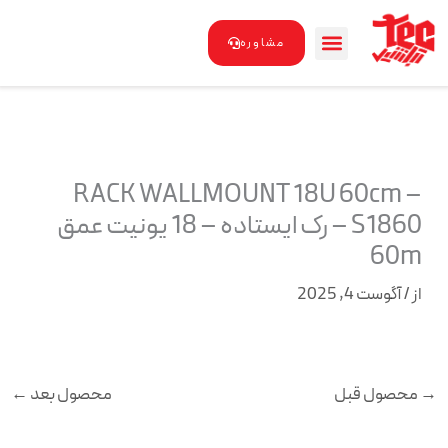
رش
ه
مشاوره
حتوا
RACK WALLMOUNT 18U 60cm –
S1860 – رک ایستاده – 18 یونیت عمق
60m
از
/
آگوست 4, 2025
→
محصول قبل
محصول بعد
←