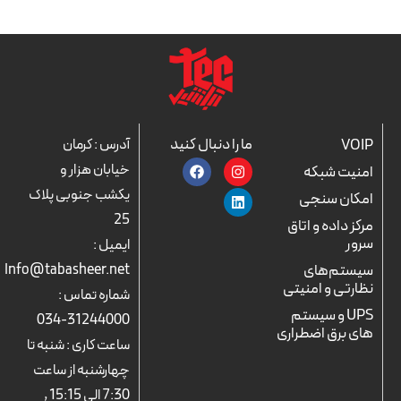
ما را دنبال کنید
VOIP
آدرس : کرمان
F
L
I
خیابان هزار و
امنیت شبکه
a
n
i
c
n
s
یکشب جنوبی پلاک
امکان سنجی
e
k
t
25
b
a
e
مرکز داده و اتاق
o
d
g
سرور
ایمیل :
o
r
i
k
n
a
سیستم‌های
Info@tabasheer.net
m
نظارتی و امنیتی
شماره تماس :
UPS و سیستم
31244000-034
های برق اضطراری
ساعت کاری : شنبه تا
چهارشنبه از ساعت
7:30 الی 15:15 ,