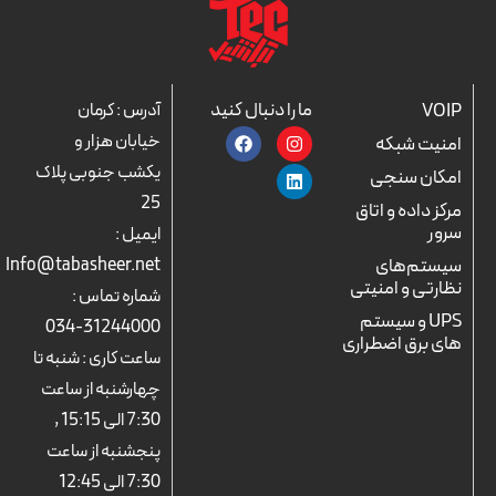
ما را دنبال کنید
VOIP
آدرس : کرمان
F
L
I
خیابان هزار و
امنیت شبکه
a
n
i
c
n
s
یکشب جنوبی پلاک
امکان سنجی
e
k
t
25
b
a
e
مرکز داده و اتاق
o
d
g
سرور
ایمیل :
o
r
i
k
n
a
سیستم‌های
Info@tabasheer.net
m
نظارتی و امنیتی
شماره تماس :
UPS و سیستم
31244000-034
های برق اضطراری
ساعت کاری : شنبه تا
چهارشنبه از ساعت
7:30 الی 15:15 ,
پنجشنبه از ساعت
7:30 الی 12:45