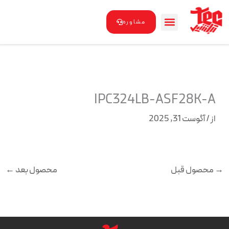
رش
ه
مشاوره
حتوا
IPC324LB-ASF28K-A
از
/
آگوست 31, 2025
→
محصول قبل
محصول بعد
←