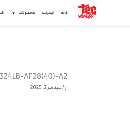
رش
ه
خانه
اینترنت
محصولات
خد
حتوا
C324LB-AF28(40)-A2
از
/
سپتامبر 2, 2025