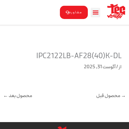
رش
ه
مشاوره
حتوا
IPC2122LB-AF28(40)K-DL
از
/
آگوست 31, 2025
→
محصول قبل
محصول بعد
←