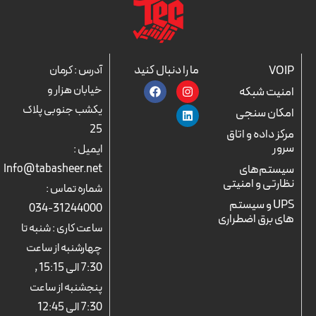
ما را دنبال کنید
VOIP
آدرس : کرمان
F
L
I
خیابان هزار و
امنیت شبکه
a
n
i
c
n
s
یکشب جنوبی پلاک
امکان سنجی
e
k
t
25
b
a
e
مرکز داده و اتاق
o
d
g
سرور
ایمیل :
o
r
i
k
n
a
سیستم‌های
Info@tabasheer.net
m
نظارتی و امنیتی
شماره تماس :
UPS و سیستم
31244000-034
های برق اضطراری
ساعت کاری : شنبه تا
چهارشنبه از ساعت
7:30 الی 15:15 ,
پنجشنبه از ساعت
7:30 الی 12:45