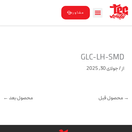
رش
ه
مشاوره
حتوا
GLC-LH-SMD
از
/
جولای 30, 2025
→
محصول قبل
محصول بعد
←