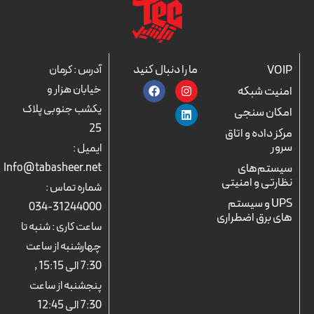
ما را دنبال کنید
VOIP
آدرس : کرمان
F
L
I
خیابان هزار و
امنیت شبکه
a
n
i
c
n
s
یکشب جنوبی پلاک
امکان سنجی
e
k
t
25
b
a
e
مرکز داده و اتاق
o
d
g
سرور
ایمیل :
o
r
i
k
n
a
سیستم‌های
Info@tabasheer.net
m
نظارتی و امنیتی
شماره تماس :
UPS و سیستم
31244000-034
های برق اضطراری
ساعت کاری : شنبه تا
چهارشنبه از ساعت
7:30 الی 15:15 ,
پنجشنبه از ساعت
7:30 الی 12:45