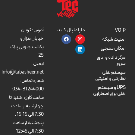
ما را دنبال کنید
VOIP
آدرس : کرمان
F
L
I
خیابان هزار و
امنیت شبکه
a
n
i
c
n
s
یکشب جنوبی پلاک
امکان سنجی
e
k
t
25
b
a
e
مرکز داده و اتاق
o
d
g
سرور
ایمیل :
o
r
i
k
n
a
سیستم‌های
Info@tabasheer.net
m
نظارتی و امنیتی
شماره تماس :
UPS و سیستم
31244000-034
های برق اضطراری
ساعت کاری : شنبه تا
چهارشنبه از ساعت
7:30 الی 15:15 ,
پنجشنبه از ساعت
7:30 الی 12:45