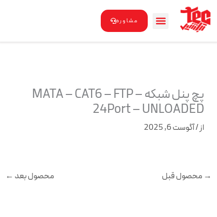
رش
ه
مشاوره
حتوا
پچ پنل شبکه MATA – CAT6 – FTP –
24Port – UNLOADED
از
/
آگوست 6, 2025
→
محصول قبل
محصول بعد
←