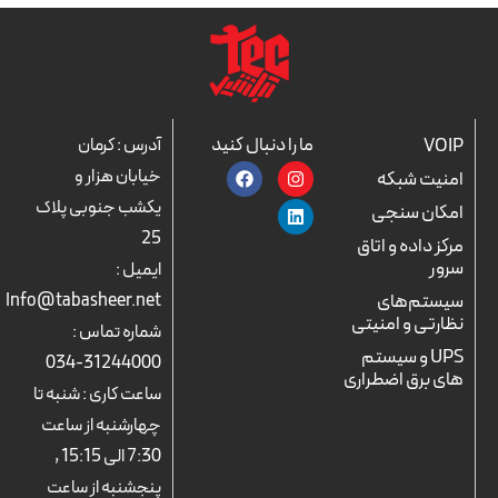
ما را دنبال کنید
VOIP
آدرس : کرمان
F
L
I
خیابان هزار و
امنیت شبکه
a
n
i
c
n
s
یکشب جنوبی پلاک
امکان سنجی
e
k
t
25
b
a
e
مرکز داده و اتاق
o
d
g
سرور
ایمیل :
o
r
i
k
n
a
سیستم‌های
Info@tabasheer.net
m
نظارتی و امنیتی
شماره تماس :
UPS و سیستم
31244000-034
های برق اضطراری
ساعت کاری : شنبه تا
چهارشنبه از ساعت
7:30 الی 15:15 ,
پنجشنبه از ساعت