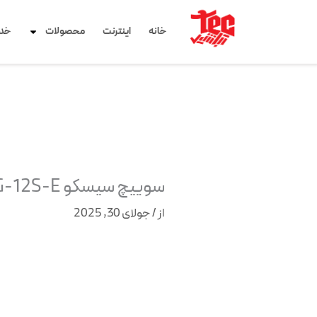
رش
ه
خانه
اینترنت
محصولات
خد
حتوا
سوییچ سیسکو WS-C3750G-12S-E
از
/
جولای 30, 2025