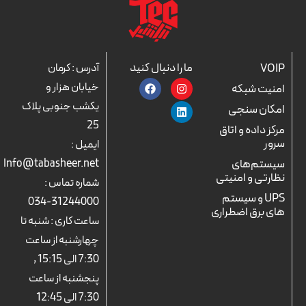
ما را دنبال کنید
VOIP
آدرس : کرمان
F
L
I
خیابان هزار و
امنیت شبکه
a
n
i
c
n
s
یکشب جنوبی پلاک
امکان سنجی
e
k
t
25
b
a
e
مرکز داده و اتاق
o
d
g
سرور
ایمیل :
o
r
i
k
n
a
سیستم‌های
Info@tabasheer.net
m
نظارتی و امنیتی
شماره تماس :
UPS و سیستم
31244000-034
های برق اضطراری
ساعت کاری : شنبه تا
چهارشنبه از ساعت
7:30 الی 15:15 ,
پنجشنبه از ساعت
7:30 الی 12:45