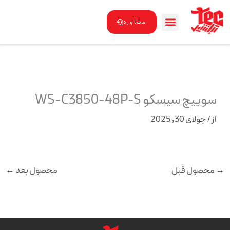
رش
ه
مشاوره
حتوا
سوییچ سیسکو WS-C3850-48P-S
از
/
جولای 30, 2025
→
محصول قبل
محصول بعد
←