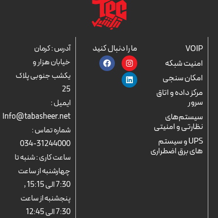
ما را دنبال کنید
VOIP
آدرس : کرمان
F
L
I
خیابان هزار و
امنیت شبکه
a
n
i
c
n
s
یکشب جنوبی پلاک
امکان سنجی
e
k
t
25
b
a
e
مرکز داده و اتاق
o
d
g
سرور
ایمیل :
o
r
i
k
n
a
سیستم‌های
Info@tabasheer.net
m
نظارتی و امنیتی
شماره تماس :
UPS و سیستم
31244000-034
های برق اضطراری
ساعت کاری : شنبه تا
چهارشنبه از ساعت
7:30 الی 15:15 ,
پنجشنبه از ساعت
7:30 الی 12:45