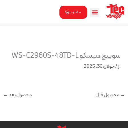
رش
ه
مشاوره
حتوا
سوییچ سیسکو WS-C2960S-48TD-L
از
/
جولای 30, 2025
→
محصول قبل
محصول بعد
←