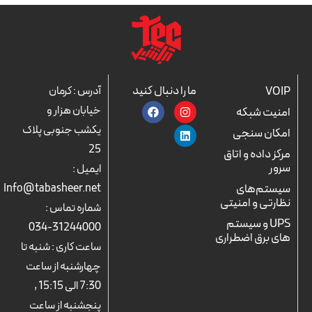
ما را دنبال کنید
VOIP
آدرس : کرمان
F
L
I
خیابان هزار و
امنیت شبکه
a
n
i
c
n
s
یکشب جنوبی پلاک
امکان سنجی
e
k
t
25
b
a
e
مرکز داده و اتاق
o
d
g
سرور
ایمیل :
o
r
i
k
n
a
سیستم‌های
Info@tabasheer.net
m
نظارتی و امنیتی
شماره تماس :
UPS و سیستم
31244000-034
های برق اضطراری
ساعت کاری : شنبه تا
چهارشنبه از ساعت
7:30 الی 15:15 ,
پنجشنبه از ساعت