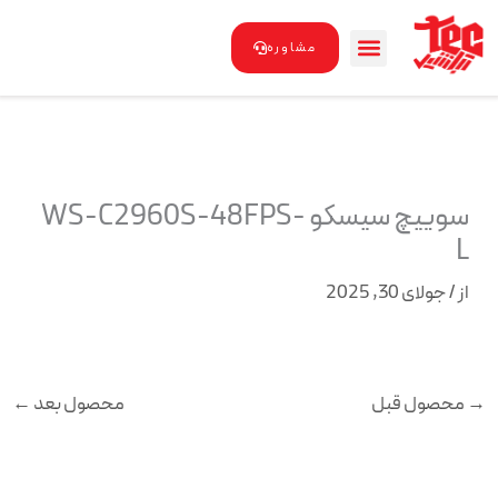
رش
ه
مشاوره
حتوا
سوییچ سیسکو WS-C2960S-48FPS-
L
از
/
جولای 30, 2025
→
محصول قبل
محصول بعد
←