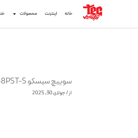
رش
ه
خانه
اینترنت
محصولات
خد
حتوا
سوییچ سیسکو WS-C2960+48PST-S
از
/
جولای 30, 2025