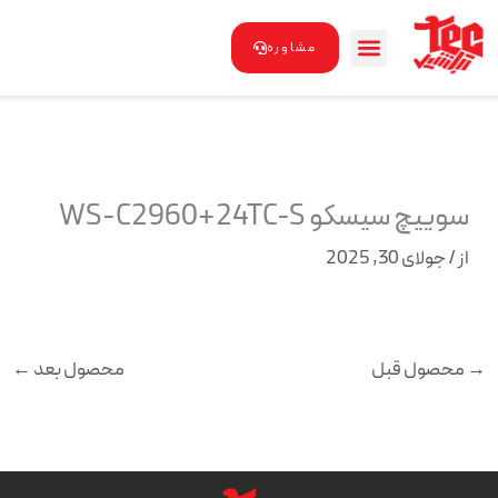
رش
ه
مشاوره
حتوا
سوییچ سیسکو WS-C2960+24TC-S
از
/
جولای 30, 2025
→
محصول قبل
محصول بعد
←