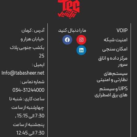
ما را دنبال کنید
VOIP
آدرس : کرمان
F
L
I
خیابان هزار و
امنیت شبکه
a
n
i
c
n
s
یکشب جنوبی پلاک
امکان سنجی
e
k
t
25
b
a
e
مرکز داده و اتاق
o
d
g
سرور
ایمیل :
o
r
i
k
n
a
سیستم‌های
Info@tabasheer.net
m
نظارتی و امنیتی
شماره تماس :
UPS و سیستم
31244000-034
های برق اضطراری
ساعت کاری : شنبه تا
چهارشنبه از ساعت
7:30 الی 15:15 ,
پنجشنبه از ساعت
7:30 الی 12:45