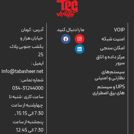
ما را دنبال کنید
VOIP
آدرس : کرمان
F
L
I
خیابان هزار و
امنیت شبکه
a
n
i
c
n
s
یکشب جنوبی پلاک
امکان سنجی
e
k
t
25
b
a
e
مرکز داده و اتاق
o
d
g
سرور
ایمیل :
o
r
i
k
n
a
سیستم‌های
Info@tabasheer.net
m
نظارتی و امنیتی
شماره تماس :
UPS و سیستم
31244000-034
های برق اضطراری
ساعت کاری : شنبه تا
چهارشنبه از ساعت
7:30 الی 15:15 ,
پنجشنبه از ساعت
7:30 الی 12:45