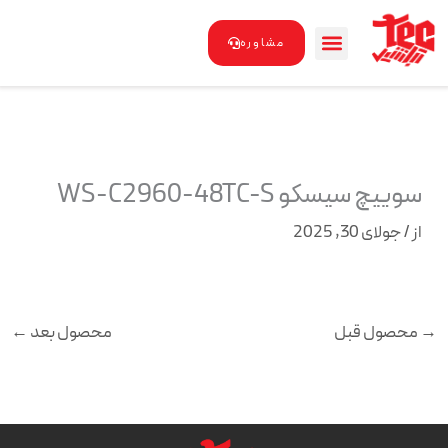
رش
ه
مشاوره
حتوا
سوییچ سیسکو WS-C2960-48TC-S
از
/
جولای 30, 2025
→
محصول قبل
محصول بعد
←