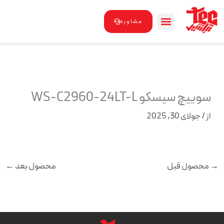
رش
ه
مشاوره
حتوا
سوییچ سیسکو WS-C2960-24LT-L
از
/
جولای 30, 2025
→
محصول قبل
محصول بعد
←