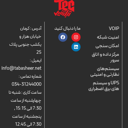
ما را دنبال کنید
VOIP
آدرس : کرمان
F
L
I
خیابان هزار و
امنیت شبکه
a
n
i
c
n
s
یکشب جنوبی پلاک
امکان سنجی
e
k
t
25
b
a
e
مرکز داده و اتاق
o
d
g
سرور
ایمیل :
o
r
i
k
n
a
سیستم‌های
Info@tabasheer.net
m
نظارتی و امنیتی
شماره تماس :
UPS و سیستم
31244000-034
های برق اضطراری
ساعت کاری : شنبه تا
چهارشنبه از ساعت
7:30 الی 15:15 ,
پنجشنبه از ساعت
7:30 الی 12:45