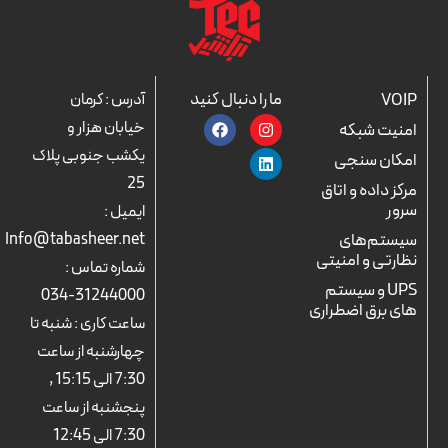
ما را دنبال کنید
VOIP
آدرس : کرمان
F
L
I
خیابان هزار و
امنیت شبکه
a
n
i
c
n
s
یکشب جنوبی پلاک
امکان سنجی
e
k
t
25
b
a
e
مرکز داده و اتاق
o
d
g
سرور
ایمیل :
o
r
i
k
n
a
سیستم‌های
Info@tabasheer.net
m
نظارتی و امنیتی
شماره تماس :
UPS و سیستم
31244000-034
های برق اضطراری
ساعت کاری : شنبه تا
چهارشنبه از ساعت
7:30 الی 15:15 ,
پنجشنبه از ساعت
7:30 الی 12:45