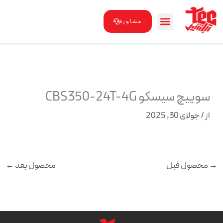
رش
ه
مشاوره
حتوا
سوییچ سیسکو CBS350-24T-4G
از
/
جولای 30, 2025
→
محصول قبل
محصول بعد
←