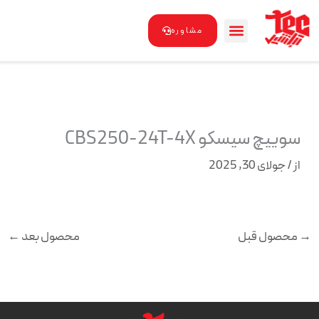
رش
ه
مشاوره
حتوا
سوییچ سیسکو CBS250-24T-4X
از
/
جولای 30, 2025
→
محصول قبل
محصول بعد
←