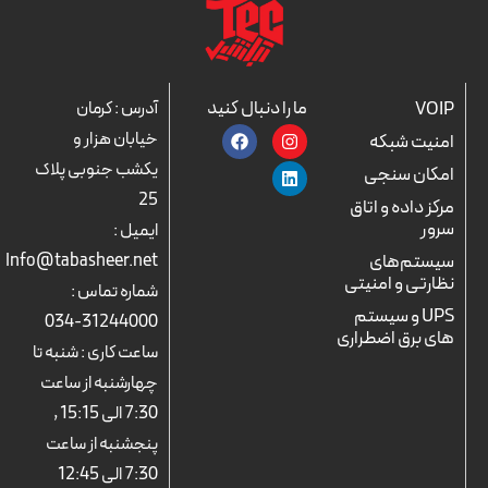
ما را دنبال کنید
VOIP
آدرس : کرمان
F
L
I
خیابان هزار و
امنیت شبکه
a
n
i
c
n
s
یکشب جنوبی پلاک
امکان سنجی
e
k
t
25
b
a
e
مرکز داده و اتاق
o
d
g
سرور
ایمیل :
o
r
i
k
n
a
سیستم‌های
Info@tabasheer.net
m
نظارتی و امنیتی
شماره تماس :
UPS و سیستم
31244000-034
های برق اضطراری
ساعت کاری : شنبه تا
چهارشنبه از ساعت
7:30 الی 15:15 ,
پنجشنبه از ساعت
7:30 الی 12:45