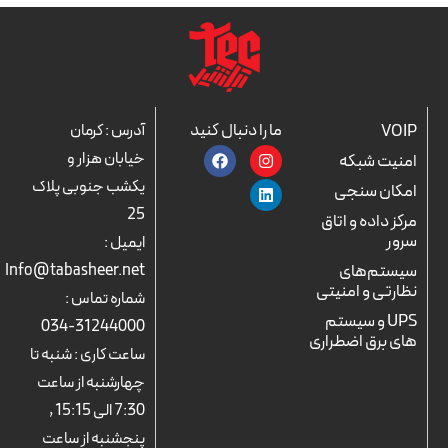
ما را دنبال کنید
VOIP
آدرس : کرمان
F
L
I
خیابان هزار و
امنیت شبکه
a
n
i
c
n
s
یکشب جنوبی پلاک
امکان سنجی
e
k
t
25
b
a
e
مرکز داده و اتاق
o
d
g
سرور
ایمیل :
o
r
i
k
n
a
سیستم‌های
Info@tabasheer.net
m
نظارتی و امنیتی
شماره تماس :
UPS و سیستم
31244000-034
های برق اضطراری
ساعت کاری : شنبه تا
چهارشنبه از ساعت
7:30 الی 15:15 ,
پنجشنبه از ساعت