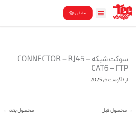
رش
ه
مشاوره
حتوا
سوکت شبکه CONNECTOR – RJ45 –
CAT6 – FTP
از
/
آگوست 6, 2025
→
محصول قبل
محصول بعد
←