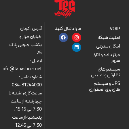
ما را دنبال کنید
VOIP
آدرس : کرمان
F
L
I
خیابان هزار و
امنیت شبکه
a
n
i
c
n
s
یکشب جنوبی پلاک
امکان سنجی
e
k
t
25
b
a
e
مرکز داده و اتاق
o
d
g
سرور
ایمیل :
o
r
i
k
n
a
سیستم‌های
Info@tabasheer.net
m
نظارتی و امنیتی
شماره تماس :
UPS و سیستم
31244000-034
های برق اضطراری
ساعت کاری : شنبه تا
چهارشنبه از ساعت
7:30 الی 15:15 ,
پنجشنبه از ساعت
7:30 الی 12:45